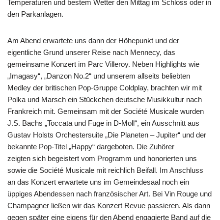
Temperaturen und bestem Wetter den Mittag im Schloss oder in
den Parkanlagen.
Am Abend erwartete uns dann der Höhepunkt und der
eigentliche Grund unserer Reise nach Mennecy, das
gemeinsame Konzert im Parc Villeroy. Neben Highlights wie
„Imagasy“, „Danzon No.2“ und unserem allseits beliebten
Medley der britischen Pop-Gruppe Coldplay, brachten wir mit
Polka und Marsch ein Stückchen deutsche Musikkultur nach
Frankreich mit. Gemeinsam mit der Société Musicale wurden
J.S. Bachs „Toccata und Fuge in D-Moll“, ein Ausschnitt aus
Gustav Holsts Orchestersuite „Die Planeten – Jupiter“ und der
bekannte Pop-Titel „Happy“ dargeboten. Die Zuhörer
zeigten sich begeistert vom Programm und honorierten uns
sowie die Société Musicale mit reichlich Beifall. Im Anschluss
an das Konzert erwartete uns im Gemeindesaal noch ein
üppiges Abendessen nach französischer Art. Bei Vin Rouge und
Champagner ließen wir das Konzert Revue passieren. Als dann
gegen später eine eigens für den Abend engagierte Band auf die